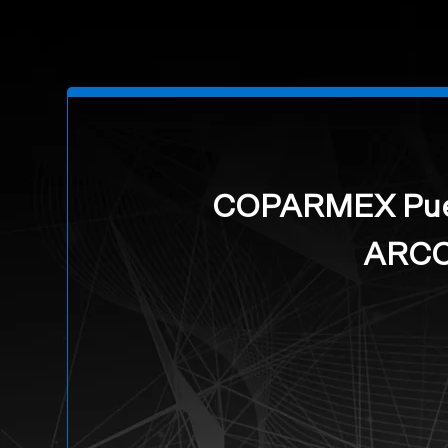
[rev_slider alias="parallax_header-15"][/rev_slider]
COPARMEX Pue
ARC