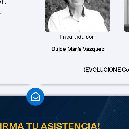
r:
y
Impartida por:
Dulce María Vázquez
(EVOLUCIONE Con
IRMA TU ASISTENCIA!