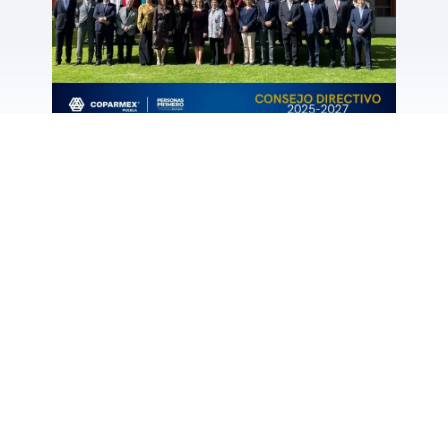
SER COPARMEX
En Coparmex representamos la oportunidad
para los empresarios comprometidos con
México de participar en la construcción de
un mejor país para todos.
Conócenos