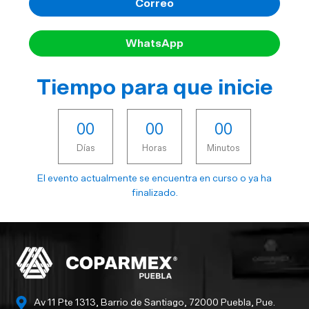
Correo
WhatsApp
Tiempo para que inicie
0
0
0
0
0
0
Días
Horas
Minutos
El evento actualmente se encuentra en curso o ya ha
finalizado.
Av 11 Pte 1313, Barrio de Santiago, 72000 Puebla, Pue.