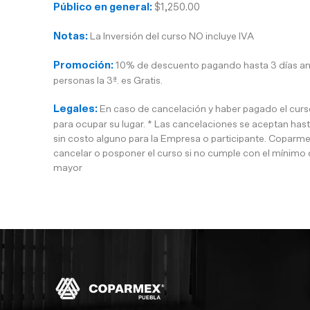
Público en general:
$1,250.00
Notas:
La Inversión del curso NO incluye IVA
Promoción:
10% de descuento pagando hasta 3 días antes
personas la 3ª. es Gratis.
Legales:
En caso de cancelación y haber pagado el curso
para ocupar su lugar. * Las cancelaciones se aceptan hasta
sin costo alguno para la Empresa o participante. Coparme
cancelar o posponer el curso si no cumple con el mínimo 
mayor