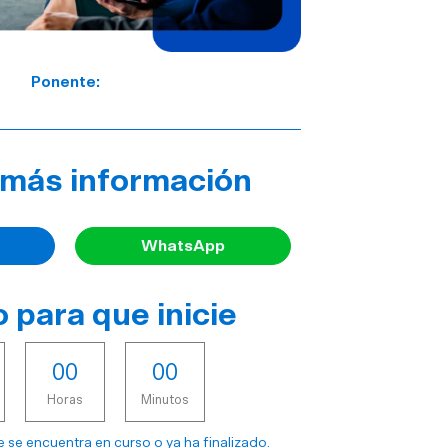
Ponente:
a más información
WhatsApp
 para que inicie
0
0
0
0
Horas
Minutos
 se encuentra en curso o ya ha finalizado.