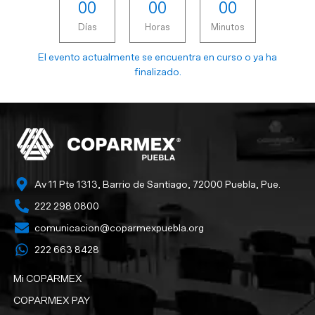
0
0
0
0
0
0
Días
Horas
Minutos
El evento actualmente se encuentra en curso o ya ha
finalizado.
Av 11 Pte 1313, Barrio de Santiago, 72000 Puebla, Pue.
222 298 0800
comunicacion@coparmexpuebla.org
222 663 8428‬
Mi COPARMEX
COPARMEX PAY