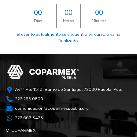
0
0
0
0
0
0
Días
Horas
Minutos
El evento actualmente se encuentra en curso o ya ha
finalizado.
Av 11 Pte 1313, Barrio de Santiago, 72000 Puebla, Pue.
222 298 0800
comunicacion@coparmexpuebla.org
222 663 8428‬
Mi COPARMEX