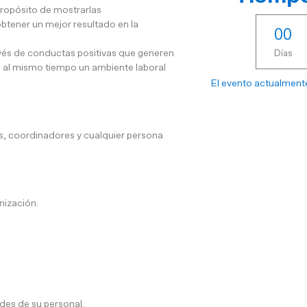
propósito de mostrarlas
obtener un mejor resultado en la
0
0
vés de conductas positivas que generen
Días
do al mismo tiempo un ambiente laboral
El evento actualmente
s, coordinadores y cualquier persona
nización.
des de su personal.