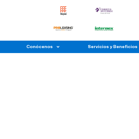
Conócenos
Servicios y Beneficios
De Jef
Duración
Inicio
F
5 horas.
18/10/2023