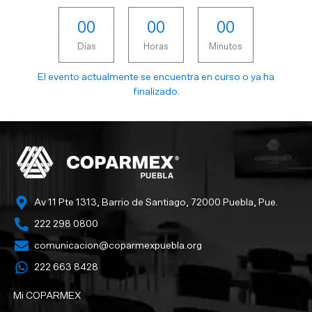
0
0
0
0
0
0
Días
Horas
Minutos
El evento actualmente se encuentra en curso o ya ha
finalizado.
Av 11 Pte 1313, Barrio de Santiago, 72000 Puebla, Pue.
222 298 0800
comunicacion@coparmexpuebla.org
222 663 8428‬
Mi COPARMEX