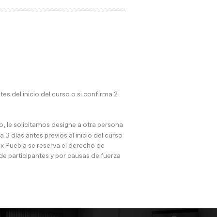
 del inicio del curso o si confirma 2
, le solicitamos designe a otra persona
 3 días antes previos al inicio del curso
x Puebla se reserva el derecho de
de participantes y por causas de fuerza