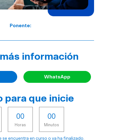
Ponente:
a más información
WhatsApp
 para que inicie
0
0
0
0
Horas
Minutos
 se encuentra en curso o ya ha finalizado.