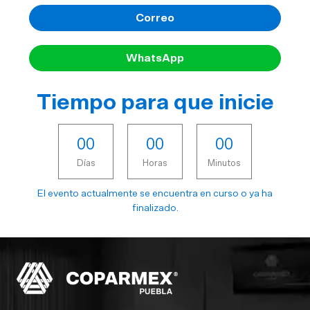
Correo
WhatsApp
Tiempo para que inicie
0
0
0
0
0
0
Días
Horas
Minutos
El evento actualmente se encuentra en curso o ya ha
finalizado.