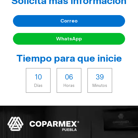
Solicita más información
Correo
WhatsApp
Tiempo para que inicie
1
0
0
6
3
9
Días
Horas
Minutos