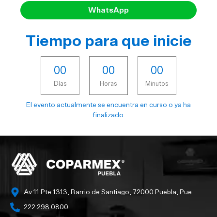
WhatsApp
Tiempo para que inicie
0
0
0
0
0
0
Días
Horas
Minutos
El evento actualmente se encuentra en curso o ya ha
finalizado.
Av 11 Pte 1313, Barrio de Santiago, 72000 Puebla, Pue.
222 298 0800