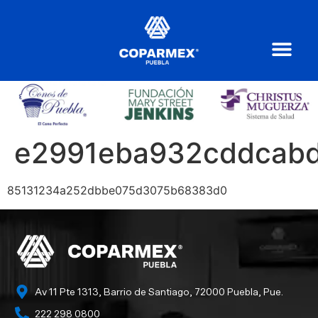
e2991eba932cddcab
85131234a252dbbe075d3075b68383d0
Av 11 Pte 1313, Barrio de Santiago, 72000 Puebla, Pue.
222 298 0800