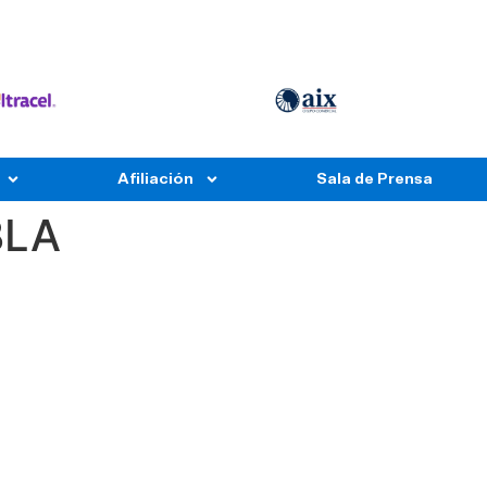
Afiliación
Sala de Prensa
BLA
la, Pue.
Mi COPARMEX
COPARMEX PAY