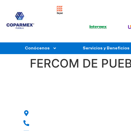
Conócenos
Servicios y Beneficios
FERCOM DE PUE
Av 11 Pte 1313, Barrio de Santiago, 72000 Pueb
222 298 0800