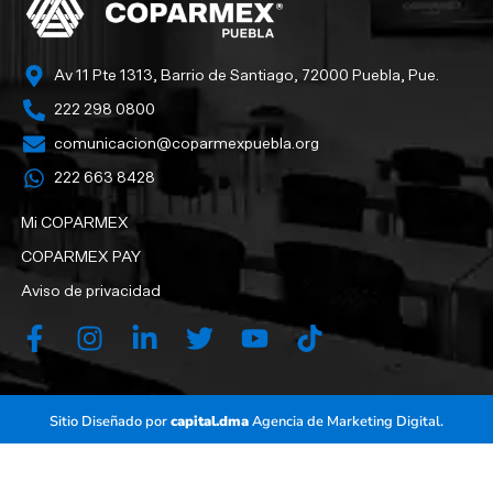
Av 11 Pte 1313, Barrio de Santiago, 72000 Puebla, Pue.
222 298 0800
comunicacion@coparmexpuebla.org
222 663 8428‬
Mi COPARMEX
COPARMEX PAY
Aviso de privacidad
Sitio Diseñado por
capital.dma
Agencia de Marketing Digital.